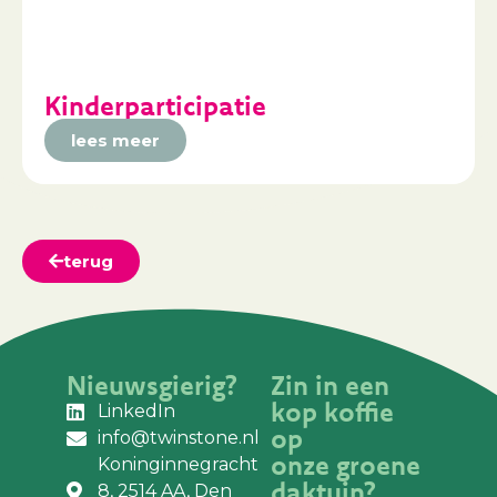
Kinderparticipatie
lees meer
terug
Nieuwsgierig?
Zin in een
kop koffie
LinkedIn
op
info@twinstone.nl
onze groene
Koninginnegracht
daktuin?
8, 2514 AA, Den