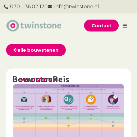
070 – 36 02 120
info@twinstone.nl
Contact
alle bouwstenen
Bouwsteen
BewonersReis