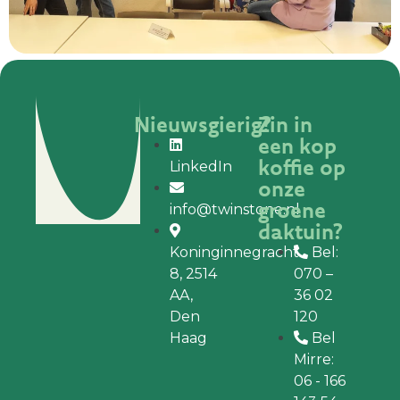
Nieuwsgierig?
Zin in
een kop
koffie op
LinkedIn
onze
groene
info@twinstone.nl
daktuin?
Koninginnegracht
Bel:
8, 2514
070 –
AA,
36 02
Den
120
Haag
Bel
Mirre:
06 - 166