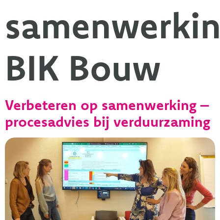
samenwerkin
BIK Bouw
Verbeteren op samenwerking –
procesadvies bij verduurzaming